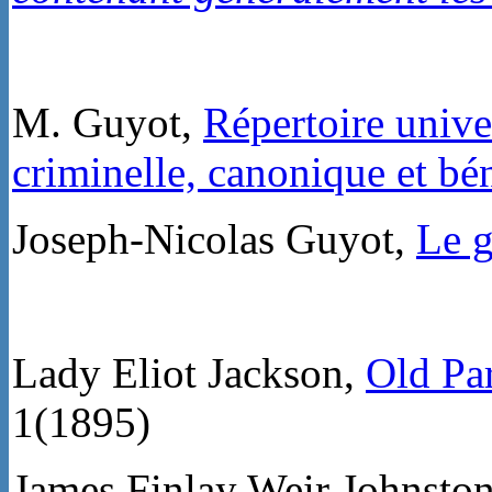
M. Guyot,
Répertoire univer
criminelle, canonique et bén
Joseph-Nicolas Guyot,
Le g
Lady Eliot Jackson,
Old Par
1
(1895)
James Finlay Weir Johnsto