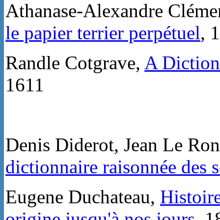
Athanase-Alexandre Clémen
le papier terrier perpétuel
, 
Randle Cotgrave,
A Diction
1611
Denis Diderot, Jean Le Ron
dictionnaire raisonnée des s
Eugene Duchateau,
Histoir
origine jusqu'à nos jours,
1