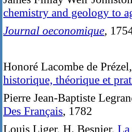
chemistry and geology to a
Journal oeconomique
,
175
Honoré Lacombe de Prézel
historique, théorique et pr
Pierre Jean-Baptiste Legra
Des Français
, 1782
Louis Liger, H. Besnier,
La