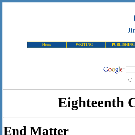
Ji
Home
WRITING
PUBLISHING
Eighteenth 
End Matter